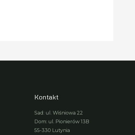
Kontakt
Sad: ul. Wiśniowa 22
Dom: ul. Pionierów 13B
55-330 Lutynia