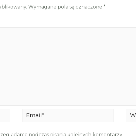
ublikowany.
Wymagane pola są oznaczone
*
Email*
Web
rzeglądarce podczas pisania kolejnych komentarzy.