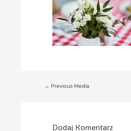
Nawigacja
←
Previous Media
Wpisu
Dodaj Komentarz